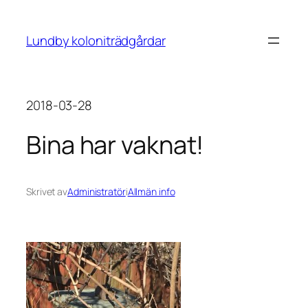
Hoppa
till
Lundby koloniträdgårdar
innehåll
2018-03-28
Bina har vaknat!
Skrivet av
Administratör
i
Allmän info