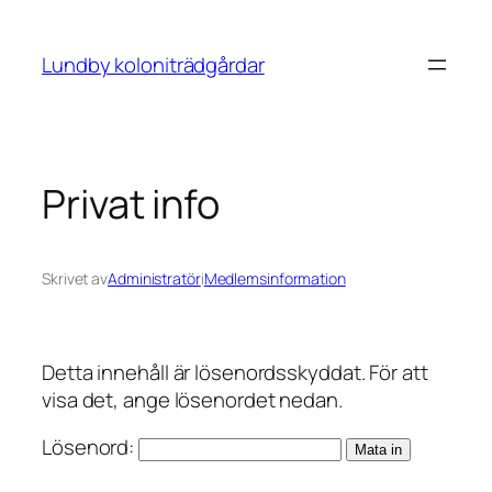
Hoppa
till
Lundby koloniträdgårdar
innehåll
Privat info
Skrivet av
Administratör
i
Medlemsinformation
Detta innehåll är lösenordsskyddat. För att
visa det, ange lösenordet nedan.
Lösenord: