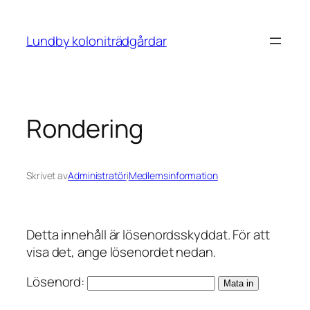
Hoppa
till
Lundby koloniträdgårdar
innehåll
Rondering
Skrivet av
Administratör
i
Medlemsinformation
Detta innehåll är lösenordsskyddat. För att
visa det, ange lösenordet nedan.
Lösenord: